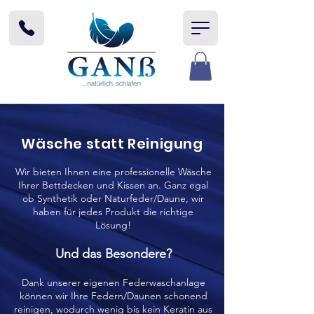
Wäsche statt Reinigung
Wir bieten Ihnen eine professionelle Wäsche
Ihrer Bettdecken und Kissen an. Ganz egal
ob Synthetik oder Naturfeder/Daune, wir
haben für jedes Produkt die richtige
Lösung!
Und das Besondere?
Dank unserer eigenen Federwaschanlage
können wir Ihre Federn/Daunen schonend
reinigen, wodurch wenig bis kein Keratin aus