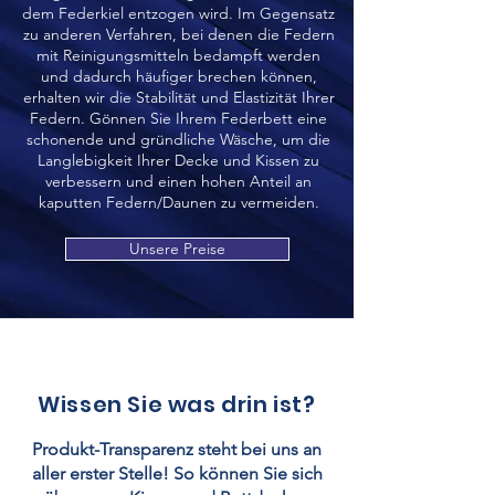
dem Federkiel entzogen wird. Im Gegensatz
zu anderen Verfahren, bei denen die Federn
mit Reinigungsmitteln bedampft werden
und dadurch häufiger brechen können,
erhalten wir die Stabilität und Elastizität Ihrer
Federn. Gönnen Sie Ihrem Federbett eine
schonende und gründliche Wäsche, um die
Langlebigkeit Ihrer Decke und Kissen zu
verbessern und einen hohen Anteil an
kaputten Federn/Daunen zu vermeiden.
Unsere Preise
Wissen Sie was drin ist?
Produkt-Transparenz steht bei uns an
aller erster Stelle! So können Sie sich