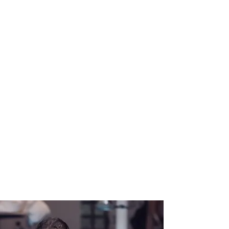
Die Bettenreinigung Ganß ist ein
mittelständisches Unternehmen, das
nun bereits in der vierten Generation
fortgeführt wird. Die Firma Betten-
Wohlrab wurde von meinem
Urgroßvater Gustav Wohlrab gegründet
und von Kurt Wohlrab über dessen
Sohn Roland Wohlrab bis Februar 2023
geleitet.
Nach einem Umzug in neue
Betriebsräume und verschiedenen
Umbaumaßnahmen habe ich, Jonas
Ganß, am 15. August 2023 durch eine
Neugründung die Bettfederreinigung
Ganß eröffnet.